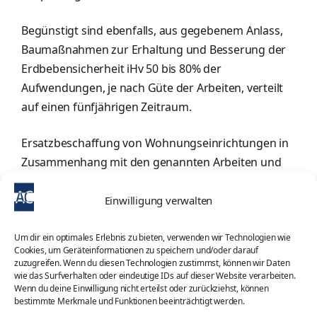
Begünstigt sind ebenfalls, aus gegebenem Anlass,
Baumaßnahmen zur Erhaltung und Besserung der
Erdbebensicherheit iHv 50 bis 80% der
Aufwendungen, je nach Güte der Arbeiten, verteilt
auf einen fünfjährigen Zeitraum.
Ersatzbeschaffung von Wohnungseinrichtungen in
Zusammenhang mit den genannten Arbeiten und
Anschaffung von neuen Haushaltsgeräten einer
besseren Verbrauchstufe werden ebenfalls iHv 50%
Einwilligung verwalten
des Kaufpreises von der Steuerschuld abgezogen.
Um dir ein optimales Erlebnis zu bieten, verwenden wir Technologien wie
Cookies, um Geräteinformationen zu speichern und/oder darauf
Kategorien
Italien: Steuerrecht
zuzugreifen. Wenn du diesen Technologien zustimmst, können wir Daten
wie das Surfverhalten oder eindeutige IDs auf dieser Website verarbeiten.
Schlagwörter
Baumaßnahmen
,
Energieverbrauch
,
Wenn du deine Einwilligung nicht erteilst oder zurückziehst, können
Erdbebensicherheit
,
Haushaltsgesetz
,
Steuerabzug
bestimmte Merkmale und Funktionen beeinträchtigt werden.