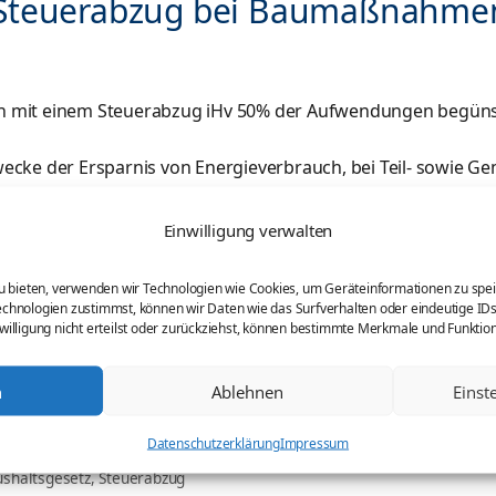
1: Steuerabzug bei Baumaßnahme
mit einem Steuerabzug iHv 50% der Aufwendungen begünstigt
 der Ersparnis von Energieverbrauch, bei Teil- sowie Ge
 oder von der Eigentümergemeinschaft anteilig sowie auc
Einwilligung verwalten
umaßnahmen zur Erhaltung und Besserung der Erdbebensiche
zu bieten, verwenden wir Technologien wie Cookies, um Geräteinformationen zu spe
chnologien zustimmst, können wir Daten wie das Surfverhalten oder eindeutige IDs
willigung nicht erteilst oder zurückziehst, können bestimmte Merkmale und Funktio
sammenhang mit den genannten Arbeiten und Anschaffung v
n
Ablehnen
Einst
ises von der Steuerschuld abgezogen.
Datenschutzerklärung
Impressum
shaltsgesetz
,
Steuerabzug