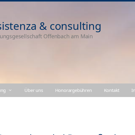
sistenza & consulting
tungsgesellschaft Offenbach am Main
ung
Über uns
Honorargebühren
Kontakt
I