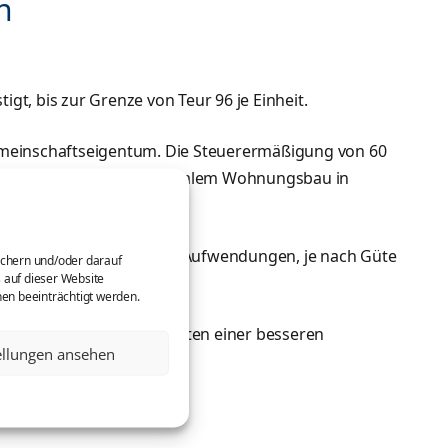
n
, bis zur Grenze von Teur 96 je Einheit.
meinschaftseigentum. Die Steuerermäßigung von 60
h vom Vermieter beim sozialem Wohnungsbau in
rheit iHv 50 bis 80% der Aufwendungen, je nach Güte
ichern und/oder darauf
 auf dieser Website
nen beeinträchtigt werden.
on neuen Haushaltsgeräten einer besseren
ellungen ansehen