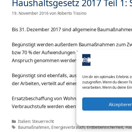
Haushaltsgesetz 2017 Teil 
19. November 2016
von
Roberto Tissino
Bis 31. Dezember 2017 sind allgemeine Baumaßnahmen 
Begünstigt werden außerdem Baumaßnahmen zum Zwecke
bzw 70 % der Aufwendungen kann vom Teil-Eigentümer
Anspruch genommen werden.
Begünstigt sind ebenfalls, aus gegebenem Anlass, Ba
Um dir ein optimales Erlebnis 
zuzugreifen. Wenn du diesen Te
der Arbeiten, verteilt auf einen fünfjährigen Zeitraum.
verarbeiten. Wenn du deine Ein
Ersatzbeschaffung von Wohnungseinrichtungen in Zu
Akzeptiere
Verbrauchstufe werden ebenfalls iHv 50% des Kaufpre
Kategorien
Italien: Steuerrecht
Schlagwörter
Baumaßnahmen
,
Energieverbrauch
,
Erdbebensicherheit
,
Hau