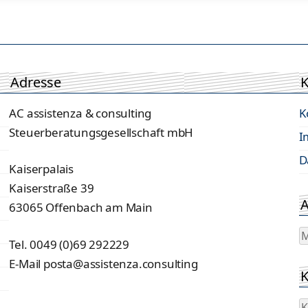
Adresse
K
AC assistenza & consulting
K
Steuerberatungsgesellschaft mbH
I
D
Kaiserpalais
Kaiserstraße 39
A
63065 Offenbach am Main
A
Tel. 0049 (0)69 292229
E-Mail posta@assistenza.consulting
K
K