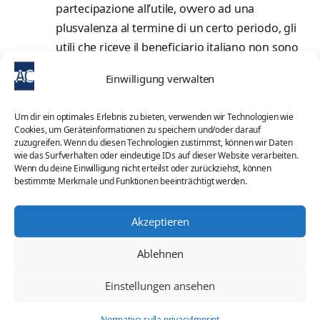
partecipazione all’utile, ovvero ad una
plusvalenza al termine di un certo periodo, gli
utili che riceve il beneficiario italiano non sono
deducibili dal reddito dell’impresa tedesca,
Einwilligung verwalten
concorrono a formare un reddito in
Germania del finanziatore italiano che si
Um dir ein optimales Erlebnis zu bieten, verwenden wir Technologien wie
presume quindi essere fiscalmente anche lui
Cookies, um Geräteinformationen zu speichern und/oder darauf
zuzugreifen. Wenn du diesen Technologien zustimmst, können wir Daten
imprenditore dell’attività in Germania. La sua
wie das Surfverhalten oder eindeutige IDs auf dieser Website verarbeiten.
quota va tassata in Germania secondo le
Wenn du deine Einwilligung nicht erteilst oder zurückziehst, können
bestimmte Merkmale und Funktionen beeinträchtigt werden.
regole per la determinazione del reddito e
l’aliquota qui vigente, e in Italia saranno
imponibili come reddito d’impresa
Akzeptieren
conseguito all’estero, con relativo accredito
Ablehnen
dell’imposta tedesca sull’imposta da pagare in
Italia.
Einstellungen ansehen
Dichiarazione liberatoria >>
Normativa sulla privacy
Imprint