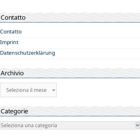
Contatto
Contatto
Imprint
Datenschutzerklärung
Archivio
Archivio
Categorie
Categorie