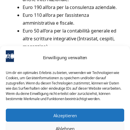
Euro 190 all’ora per la consulenza aziendale.
Euro 110 all’ora per l’assistenza
amministrativa e fiscale.
Euro 50 all’ora per la contabilità generale ed
altre scritture integrative (Intrastat, cespiti,
magazzino).
Per il conteggio paghe e contributi, per ogni
Einwilligung verwalten
dipendente, al mese Euro 115.
Per traduzioni Euro 90 all’ora.
Um dir ein optimales Erlebnis zu bieten, verwenden wir Technologien wie
Cookies, um Geräteinformationen zu speichern und/oder darauf
zuzugreifen. Wenn du diesen Technologien zustimmst, können wir Daten
Il tempo impiegato viene arrotondato per eccesso
wie das Surfverhalten oder eindeutige IDs auf dieser Website verarbeiten.
ad una mezz’ora.
Wenn du deine Einwilligung nicht erteilst oder zurückziehst, können
bestimmte Merkmale und Funktionen beeinträchtigt werden.
Akzeptieren
Ablehnen