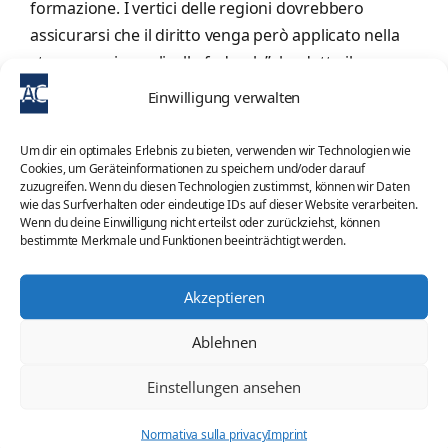
formazione. I vertici delle regioni dovrebbero
assicurarsi che il diritto venga però applicato nella
stessa maniera a livello federale”, ha detto il
presidente degli imprenditori Ingo Kramer.
Einwilligung verwalten
“Altrimenti corriamo il pericolo che le imprese si
tirino indietro dal formare richiedenti asilo o
Um dir ein optimales Erlebnis zu bieten, verwenden wir Technologien wie
Cookies, um Geräteinformationen zu speichern und/oder darauf
migranti non accettati ma tollerati”. Questo
zuzugreifen. Wenn du diesen Technologien zustimmst, können wir Daten
penalizzerebbe la loro integrazione nel mercato del
wie das Surfverhalten oder eindeutige IDs auf dieser Website verarbeiten.
Wenn du deine Einwilligung nicht erteilst oder zurückziehst, können
lavoro.
bestimmte Merkmale und Funktionen beeinträchtigt werden.
Allo stesso modo la pensa Detlef Scheele, capo
Akzeptieren
dell’Agenzia Federale per il Lavoro: “Quando si
chiude un contratto di formazione e questo viene
Ablehnen
succede sempre prima dell’inizio della formazione
stessa, a volte anche mesi prima, dovrebbe esserci
Einstellungen ansehen
una protezione dall’espulsione. È in questo senso
Normativa sulla privacy
Imprint
che va intesa la regola del 3+2”, ha detto. Il datore di