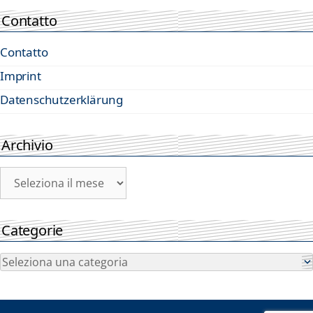
Contatto
Contatto
Imprint
Datenschutzerklärung
Archivio
Archivio
Categorie
Categorie