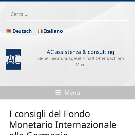
Vai
Vai
Ricerca
al
al
per:
contenuto
contenuto
Deutsch
Italiano
AC assistenza & consulting
Steuerberatungsgesellschaft Offenbach am
Main
Menu
I consigli del Fondo
Monetario Internazionale