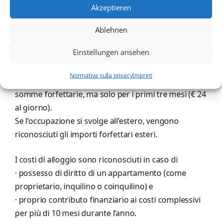
Per il primo e ultimo viaggio il contribuente può
Akzeptieren
dedurre le spese effettive o le tariffe forfettarie (€
0.30/km effettivi quando si utilizza la propria auto).
Ablehnen
Nel periodo intermedio può essere considerato al
Einstellungen ansehen
massimo un viaggio settimanale (€ 0,30 per
chilometro di distanza ovvero costi effettivi)
Normativa sulla privacy
Imprint
Le spese aggiuntive per il vitto corrispondono alle
somme forfettarie, ma solo per i primi tre mesi (€ 24
al giorno).
Se l’occupazione si svolge all’estero, vengono
riconosciuti gli importi forfettari esteri.
I costi di alloggio sono riconosciuti in caso di
· possesso di diritto di un appartamento (come
proprietario, inquilino o coinquilino) e
· proprio contributo finanziario ai costi complessivi
per più di 10 mesi durante l’anno.