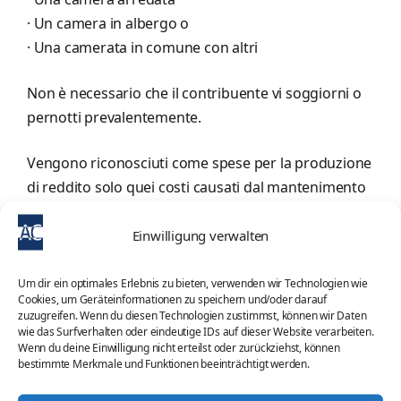
· Un camera in albergo o
· Una camerata in comune con altri
Non è necessario che il contribuente vi soggiorni o
pernotti prevalentemente.
Vengono riconosciuti come spese per la produzione
di reddito solo quei costi causati dal mantenimento
della seconda abitazione. Esse sono:
· Spese di viaggio
Einwilligung verwalten
· Spese aggiuntive per il vitto,
· Costi di alloggio,
Um dir ein optimales Erlebnis zu bieten, verwenden wir Technologien wie
Cookies, um Geräteinformationen zu speichern und/oder darauf
· Costi per il trasloco.
zuzugreifen. Wenn du diesen Technologien zustimmst, können wir Daten
Tali spese possono venir rimborsate dal datore di
wie das Surfverhalten oder eindeutige IDs auf dieser Website verarbeiten.
Wenn du deine Einwilligung nicht erteilst oder zurückziehst, können
lavoro esentasse.
bestimmte Merkmale und Funktionen beeinträchtigt werden.