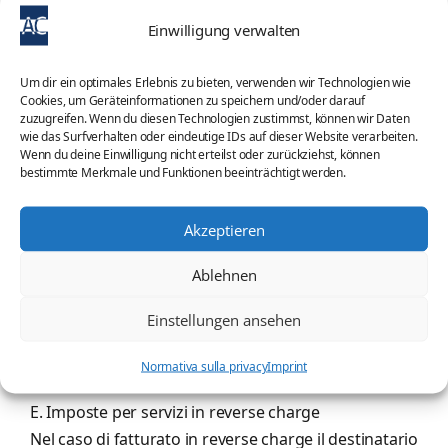
ripartizione in baso all´utilizzo, per esempio nel caso
Einwilligung verwalten
di autoveicoli utilizzati solo in parte per l’attivitá.
Um dir ein optimales Erlebnis zu bieten, verwenden wir Technologien wie
C. Imposte pagata per le importazioni
Cookies, um Geräteinformationen zu speichern und/oder darauf
zuzugreifen. Wenn du diesen Technologien zustimmst, können wir Daten
L´iva derivante dalle importazioni puó essere
wie das Surfverhalten oder eindeutige IDs auf dieser Website verarbeiten.
considerata come IVA detraibile quando i beni
Wenn du deine Einwilligung nicht erteilst oder zurückziehst, können
bestimmte Merkmale und Funktionen beeinträchtigt werden.
vengono importati dall´impresa nel territorio
nazionale. L´esistenza dell´iva per importazioni viene
Akzeptieren
certificata dall’ufficio doganale.
Ablehnen
D. Imposte per acquisti intracomunitarie
Einstellungen ansehen
L´imprenditore puó portare in detrazione l´iva
derivante da acquisti intracomunitari.
Normativa sulla privacy
Imprint
E. Imposte per servizi in reverse charge
Nel caso di fatturato in reverse charge il destinatario