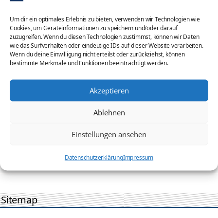
vorgesehn; dabei sinkt der Vorteil leicht.
Um dir ein optimales Erlebnis zu bieten, verwenden wir Technologien wie
Cookies, um Geräteinformationen zu speichern und/oder darauf
Der Umzug in den Süden
(Mezzogiorno)
bringt
zuzugreifen. Wenn du diesen Technologien zustimmst, können wir Daten
einen erheblichen Vorteil: nur 10% der Einkünfte
wie das Surfverhalten oder eindeutige IDs auf dieser Website verarbeiten.
Wenn du deine Einwilligung nicht erteilst oder zurückziehst, können
werden versteuert.
bestimmte Merkmale und Funktionen beeinträchtigt werden.
Akzeptieren
Kategorien
Italien: Steuerrecht
Ablehnen
Italienische Steuernummer
Einstellungen ansehen
Vermietung und Verpachtung
Datenschutzerklärung
Impressum
Sitemap