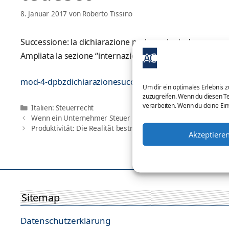
8. Januar 2017
von
Roberto Tissino
Successione: la dichiarazione parla anche tedesco.
Ampliata la sezione “internazionale” del sito delle Entra
mod-4-dpbzdichiarazionesuccessionebilingue
Um dir ein optimales Erlebnis 
zuzugreifen. Wenn du diesen Te
verarbeiten. Wenn du deine Ein
Kategorien
Italien: Steuerrecht
Wenn ein Unternehmer Steuer hinterzieht, ist die Pfändung 
Produktivität: Die Realität bestreitet die Vorurteile
Akzeptiere
Sitemap
Datenschutzerklärung