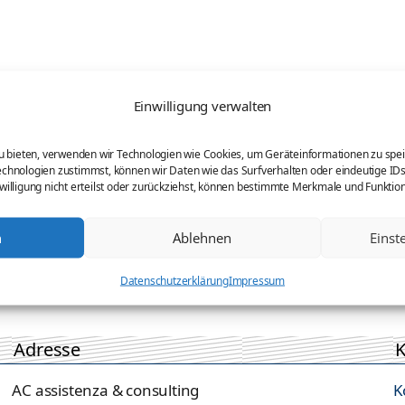
te. Per facilitare gli adempimenti delle minoranze linguistiche,
Einwilligung verwalten
zu bieten, verwenden wir Technologien wie Cookies, um Geräteinformationen zu spe
chnologien zustimmst, können wir Daten wie das Surfverhalten oder eindeutige IDs
willigung nicht erteilst oder zurückziehst, können bestimmte Merkmale und Funktio
auch bei Verständigung im Strafverfahren wirksam
n
Ablehnen
Einst
Datenschutzerklärung
Impressum
Adresse
K
AC assistenza & consulting
K