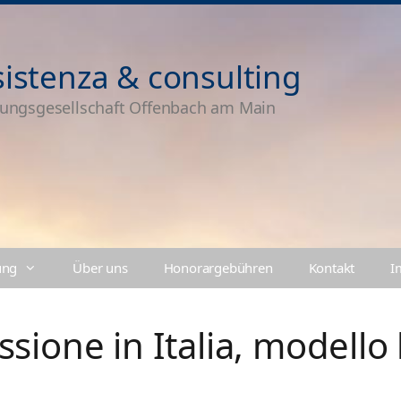
sistenza & consulting
tungsgesellschaft Offenbach am Main
ung
Über uns
Honorargebühren
Kontakt
I
sione in Italia, modello 