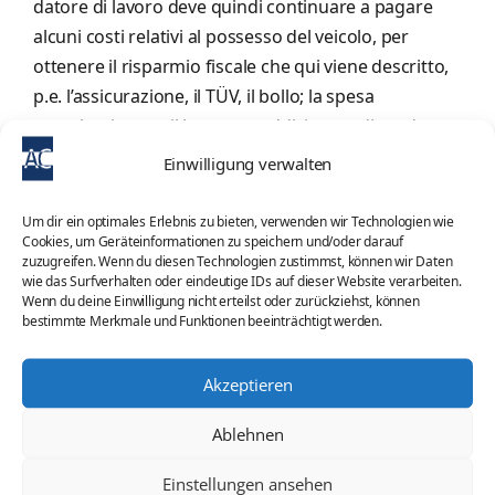
datore di lavoro deve quindi continuare a pagare
alcuni costi relativi al possesso del veicolo, per
ottenere il risparmio fiscale che qui viene descritto,
p.e. l’assicurazione, il TÜV, il bollo; la spesa
complessiva per il bene va suddivisa tra dipendente,
che sopporta gran parte dei costi, e datore.
Einwilligung verwalten
Nella busta paga del dipendente si troverà p.e. il
seguente conteggio:
Um dir ein optimales Erlebnis zu bieten, verwenden wir Technologien wie
Cookies, um Geräteinformationen zu speichern und/oder darauf
uso privato del veicolo come fringe benefit
zuzugreifen. Wenn du diesen Technologien zustimmst, können wir Daten
imponibile
wie das Surfverhalten oder eindeutige IDs auf dieser Website verarbeiten.
Wenn du deine Einwilligung nicht erteilst oder zurückziehst, können
eur 300
bestimmte Merkmale und Funktionen beeinträchtigt werden.
contributo spese
eur 700
Akzeptieren
= riduzione dello stipendio di 400 eur, con
corrispondente risparmio di imposte e contributi!
Ablehnen
Il risparmio qui descritto ha effetto alla condizione
che il veicolo venga utilizzato dal dipendente in gran
Einstellungen ansehen