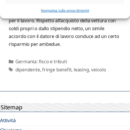
parte per scopi privati, cioè per la famiglia, per
Normativa sulla privacy
Imprint
turismo, vacanze in patria, e solo in modesta parte
per il lavoro. Rispetto all’acquisto della vettura con
soldi propri o dallo stipendio netto, un simile
accordo con il datore di lavoro conduce ad un certo
risparmio per ambedue.
Categorie
Germania: fisco e tributi
Tag
dipendente
,
fringe benefit
,
leasing
,
veicolo
Sitemap
Attività