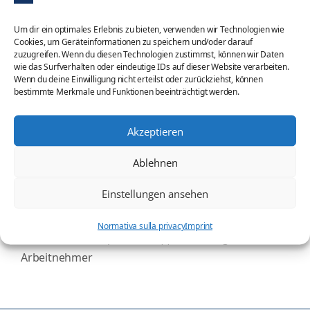
targhe precedenti qualora non sia stata
cancellata in Italia
Um dir ein optimales Erlebnis zu bieten, verwenden wir Technologien wie
Cookies, um Geräteinformationen zu speichern und/oder darauf
contratto di compravendita in originale
zuzugreifen. Wenn du diesen Technologien zustimmst, können wir Daten
fattura in originale
wie das Surfverhalten oder eindeutige IDs auf dieser Website verarbeiten.
Wenn du deine Einwilligung nicht erteilst oder zurückziehst, können
bestimmte Merkmale und Funktionen beeinträchtigt werden.
L’autoveicolo deve essere mostrato ad una qualsiasi
Motorizzazione tedesca, che rilascia un certificato
Akzeptieren
da mostrare alla Motorizzazione dove esso va
iscritto.
Ablehnen
Einstellungen ansehen
Categorie
Germania dal vivo
Indicazioni in fattura
Normativa sulla privacy
Imprint
Assunzione dipendente || Anstellung
Arbeitnehmer