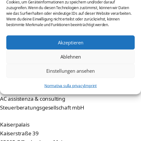
Cookies, um Geräteinformationen zu speichern und/oder darauf
Chi siamo
zuzugreifen. Wenn du diesen Technologien zustimmst, können wir Daten
wie das Surfverhalten oder eindeutige IDs auf dieser Website verarbeiten.
Clienti
Wenn du deine Einwilligung nicht erteilst oder zurückziehst, können
bestimmte Merkmale und Funktionen beeinträchtigt werden.
Contatto
Dichiarazione liberatoria
Akzeptieren
Imprint
Ablehnen
Onorario & Tariffe
Einstellungen ansehen
Indirizzo
Normativa sulla privacy
Imprint
AC assistenza & consulting
Steuerberatungsgesellschaft mbH
Kaiserpalais
Kaiserstraße 39