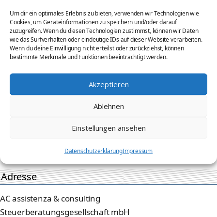
Dienstleistungen
Um dir ein optimales Erlebnis zu bieten, verwenden wir Technologien wie
Cookies, um Geräteinformationen zu speichern und/oder darauf
Haftungsausschluss
zuzugreifen. Wenn du diesen Technologien zustimmst, können wir Daten
wie das Surfverhalten oder eindeutige IDs auf dieser Website verarbeiten.
Honorargebühren
Wenn du deine Einwilligung nicht erteilst oder zurückziehst, können
Impressum
bestimmte Merkmale und Funktionen beeinträchtigt werden.
Kontakt
Akzeptieren
Mandanten
Ablehnen
Privatpersonen
Unternehmen
Einstellungen ansehen
Wir über uns
Datenschutzerklärung
Impressum
Adresse
AC assistenza & consulting
Steuerberatungsgesellschaft mbH